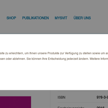
SHOP
PUBLIKATIONEN
MYSVIT
ÜBER UNS
Aktuelles aus dem Sachenrecht – Band 2
te zu erleichtern, um Ihnen unsere Produkte zur Verfügung zu stellen sowie um 
Aktuelles aus d
ssen oder ablehnen. Sie können Ihre Entscheidung jederzeit ändern. Weitere Infor
9,00 CHF
Bruttopreis
Autor
Prof. Dr
ISBN
978-3-