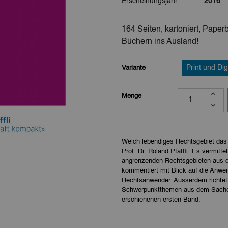
Erscheinungsjahr
2016
164 Seiten, kartoniert, Pap
Büchern ins Ausland!
Variante
Print und Dig
Menge
Welch lebendiges Rechtsgebiet das
Prof. Dr. Roland Pfäffli. Es vermit
angrenzenden Rechtsgebieten aus 
kommentiert mit Blick auf die Anwe
Rechtsanwender. Ausserdem richtet
Schwerpunktthemen aus dem Sachenr
erschienenen ersten Band.