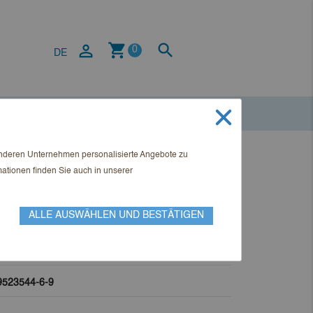
shopping_cart


0
DE
anderen Unternehmen personalisierte Angebote zu
em Sachenrecht – Band 2
mationen finden Sie auch in unserer
ALLE AUSWÄHLEN UND BESTÄTIGEN
. Roland Pfäffli
9523544-6-9