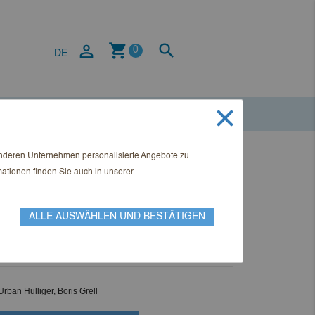
shopping_cart


0
DE
anderen Unternehmen personalisierte Angebote zu
l Ausgabe 4-2023
mationen finden Sie auch in unserer
ALLE AUSWÄHLEN UND BESTÄTIGEN
Urban Hulliger, Boris Grell