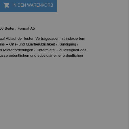

IN DEN WARENKORB
60 Seiten, Format A5
auf Ablauf der festen Vertragsdauer mit indexiertem
–
zins
Orts- und Quartierüblichkeit / Kündigung /
–
ei Mieterforderungen / Untermiete
Zulässigkeit des
usserordentlichen und subsidiär einer ordentlichen