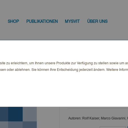
SHOP
PUBLIKATIONEN
MYSVIT
ÜBER UNS
Aktuell Ausgabe 4-2023
te zu erleichtern, um Ihnen unsere Produkte zur Verfügung zu stellen sowie um 
MietRecht Aktuel
ssen oder ablehnen. Sie können Ihre Entscheidung jederzeit ändern. Weitere Infor
30,75 CHF
Bruttopreis
Autor
Autoren: Rolf Kaiser, Marco Giavarini, 