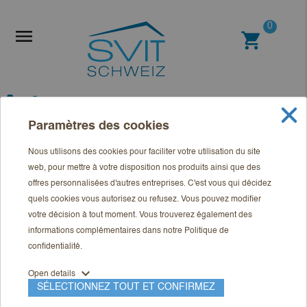
0

shopping_cart
Art
Paramètres des cookies

FILTRER
PERTINENCE
Nous utilisons des cookies pour faciliter votre utilisation du site
Affichage 25-36 de 44 article(s)
web, pour mettre à votre disposition nos produits ainsi que des
offres personnalisées d'autres entreprises. C'est vous qui décidez
quels cookies vous autorisez ou refusez. Vous pouvez modifier
votre décision à tout moment. Vous trouverez également des
informations complémentaires dans notre
Politique de
confidentialité
.
expand_more
Open details
SÉLECTIONNEZ TOUT ET CONFIRMEZ