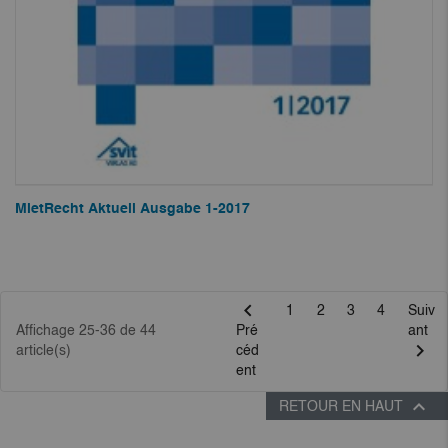
MietRecht Aktuell Ausgabe 1-2017

1
2
3
4
Suiv
Affichage 25-36 de 44
Pré
ant

article(s)
céd
ent

RETOUR EN HAUT