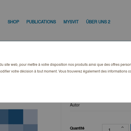
SHOP
PUBLICATIONS
MYSVIT
ÜBER UNS 2
usgabe 2-2022
n du site web, pour mettre à votre disposition nos produits ainsi que des offres pers
copy of MietRech
odifier votre décision à tout moment. Vous trouverez également des informations
30,75 CHF
TTC
Autor
Quantité