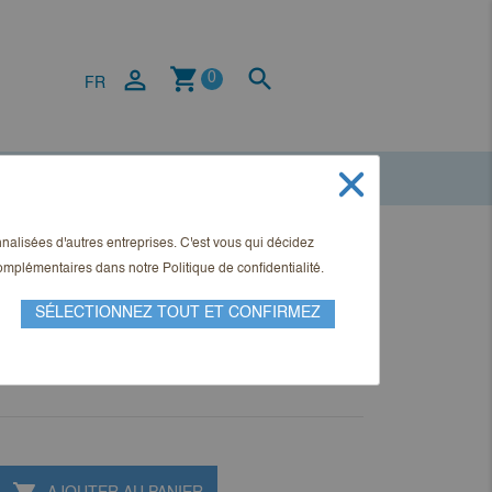
shopping_cart


0
FR
onnalisées d'autres entreprises. C'est vous qui décidez
t Aktuell Ausgabe 2-2022
 complémentaires dans notre
Politique de confidentialité
.
SÉLECTIONNEZ TOUT ET CONFIRMEZ