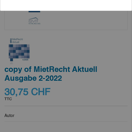
copy of MietRecht Aktuell
Ausgabe 2-2022
30,75 CHF
TTC
Autor