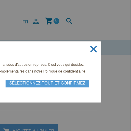
shopping_cart


0
FR
onnalisées d'autres entreprises. C'est vous qui décidez
l Ausgabe 2-2021
 complémentaires dans notre
Politique de confidentialité
.
SÉLECTIONNEZ TOUT ET CONFIRMEZ