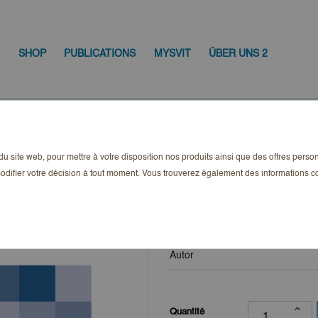
SHOP
PUBLICATIONS
MYSVIT
ÜBER UNS 2
-2021
n du site web, pour mettre à votre disposition nos produits ainsi que des offres pers
MietRecht Aktuel
odifier votre décision à tout moment. Vous trouverez également des informations
30,75 CHF
TTC
Autor
Quantité