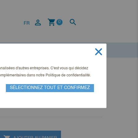
shopping_cart


0
FR
onnalisées d'autres entreprises. C'est vous qui décidez
l Ausgabe 2-2020
 complémentaires dans notre
Politique de confidentialité
.
SÉLECTIONNEZ TOUT ET CONFIRMEZ