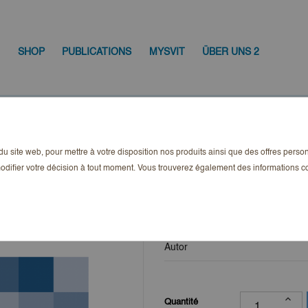
SHOP
PUBLICATIONS
MYSVIT
ÜBER UNS 2
-2020
n du site web, pour mettre à votre disposition nos produits ainsi que des offres pers
MietRecht Aktuel
odifier votre décision à tout moment. Vous trouverez également des informations
30,75 CHF
TTC
Autor
Quantité