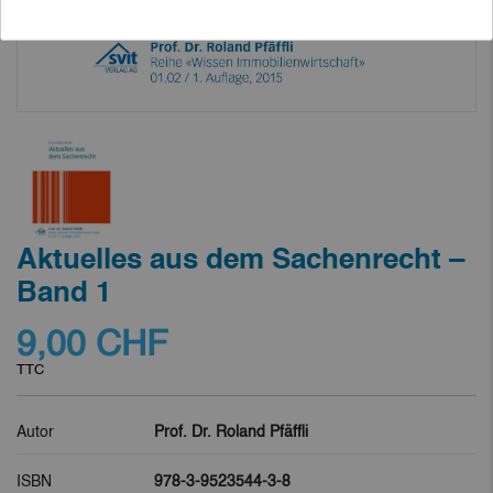
Aktuelles aus dem Sachenrecht –
Band 1
9,00 CHF
TTC
Autor
Prof. Dr. Roland Pfäffli
ISBN
978-3-9523544-3-8