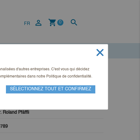
shopping_cart


0
FR
onnalisées d'autres entreprises. C'est vous qui décidez
em Sachenrecht – Band 3
 complémentaires dans notre
Politique de confidentialité
.
SÉLECTIONNEZ TOUT ET CONFIRMEZ
. Roland Pfäffli
6789