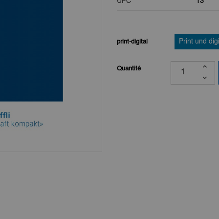
UPC
13
print-digital
Print und digi
Quantité