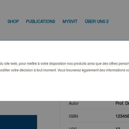
SHOP
PUBLICATIONS
MYSVIT
ÜBER UNS 2
tuelles aus dem Sachenrecht – Band 3
n du site web, pour mettre à votre disposition nos produits ainsi que des offres pers
Aktuelles aus d
odifier votre décision à tout moment. Vous trouverez également des informations
9,00 CHF
TTC
Autor
Prof. Dr
ISBN
12345