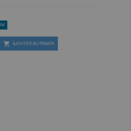
tal

AJOUTER AU PANIER