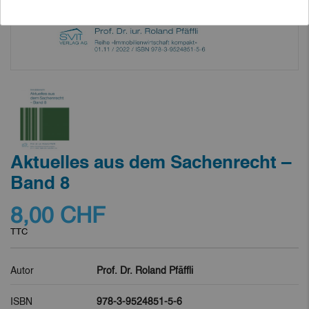
Aktuelles aus dem Sachenrecht –
Band 8
8,00 CHF
TTC
Autor
Prof. Dr. Roland Pfäffli
ISBN
978-3-9524851-5-6