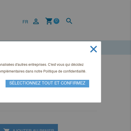
shopping_cart


0
FR
onnalisées d'autres entreprises. C'est vous qui décidez
t Aktuell Ausgabe 2-2022
 complémentaires dans notre
Politique de confidentialité
.
SÉLECTIONNEZ TOUT ET CONFIRMEZ