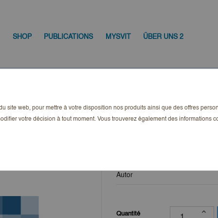
SHOP
PUBLICATIONS
MYSVIT
ÜBER UNS 2
usgabe 2-2022
n du site web, pour mettre à votre disposition nos produits ainsi que des offres pers
copy of MietRech
odifier votre décision à tout moment. Vous trouverez également des informations
30,75 CHF
TTC
Autor
Quantité