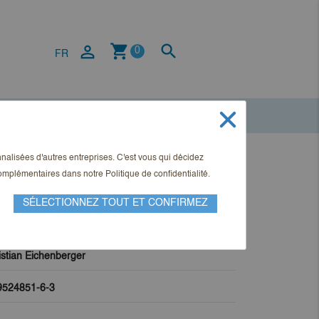
shopping_cart


0
FR
onnalisées d'autres entreprises. C'est vous qui décidez
ff im Mietrecht
 complémentaires dans notre
Politique de confidentialité
.
SÉLECTIONNEZ TOUT ET CONFIRMEZ
istian Eichenberger
9524851-6-3