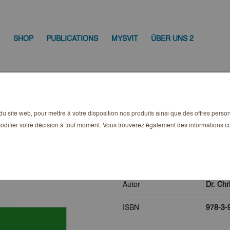
SHOP
PUBLICATIONS
MYSVIT
ÜBER UNS 2
r Flächenbegriff im Mietrecht
n du site web, pour mettre à votre disposition nos produits ainsi que des offres pers
Der Flächenbegri
odifier votre décision à tout moment. Vous trouverez également des informations
6,00 CHF
TTC
Autor
Dr. Chr
ISBN
978-3-