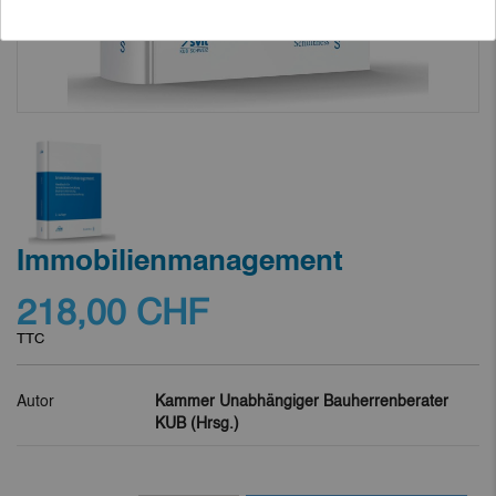
Immobilienmanagement
218,00 CHF
TTC
Autor
Kammer Unabhängiger Bauherrenberater
KUB (Hrsg.)