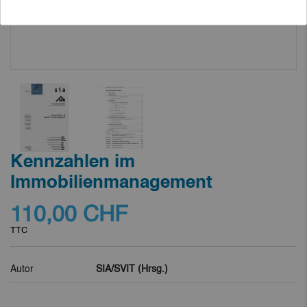
Kennzahlen im
Immobilienmanagement
110,00 CHF
TTC
Autor
SIA/SVIT (Hrsg.)