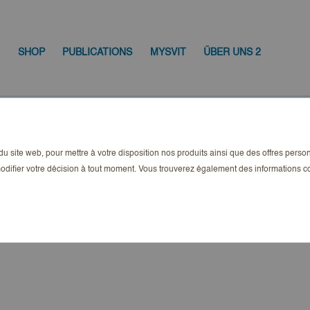
SHOP
PUBLICATIONS
MYSVIT
ÜBER UNS 2
G. Kloess
n du site web, pour mettre à votre disposition nos produits ainsi que des offres pers
 de la marque Dr. Stefan
odifier votre décision à tout moment. Vous trouverez également des informations
s
ésagrément.