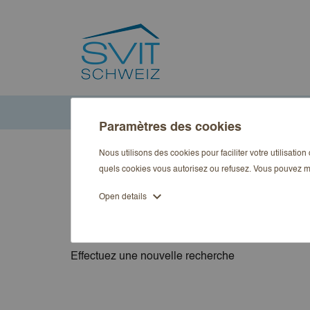
Accueil
Marques
Dr. Stefan S. Fahrländer, Dr. Stephan 
Paramètres des cookies
Nous utilisons des cookies pour faciliter votre utilisatio
Liste des produits
quels cookies vous autorisez ou refusez. Vous pouvez m
Stephan G. Kloes
expand_more
Open details
Veuillez nous excuser pour le d
Effectuez une nouvelle recherche
