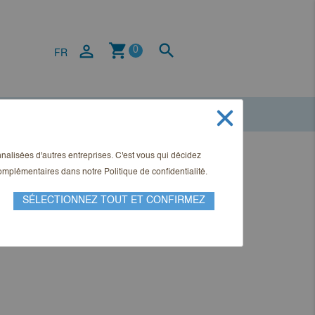
shopping_cart


0
FR
onnalisées d'autres entreprises. C'est vous qui décidez
 S. Fahrländer, Dr.
 complémentaires dans notre
Politique de confidentialité
.
SÉLECTIONNEZ TOUT ET CONFIRMEZ