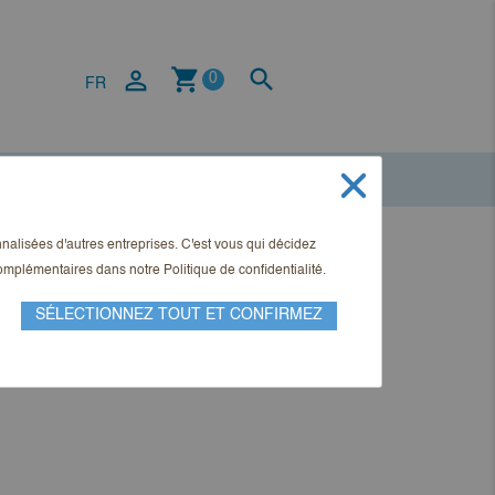
shopping_cart


0
FR
onnalisées d'autres entreprises. C'est vous qui décidez
 complémentaires dans notre
Politique de confidentialité
.
SÉLECTIONNEZ TOUT ET CONFIRMEZ