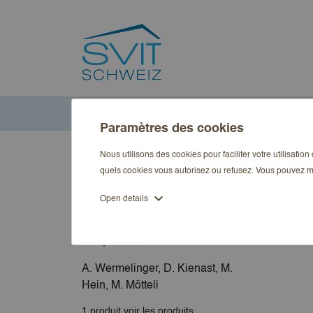
Accueil
Marques
Paramètres des cookies
Nous utilisons des cookies pour faciliter votre utilisatio
Marques
quels cookies vous autorisez ou refusez. Vous pouvez m
expand_more
Open details
A. Wermelinger, D. Kienast, M.
Hein, M. Mötteli
1 produit
voir les produits