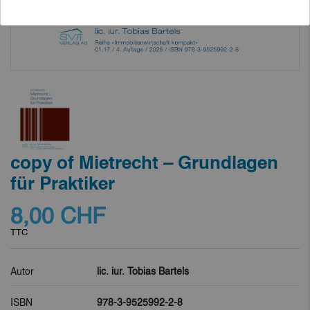
copy of Mietrecht – Grundlagen
für Praktiker
8,00 CHF
TTC
Autor
lic. iur. Tobias Bartels
ISBN
978-3-9525992-2-8